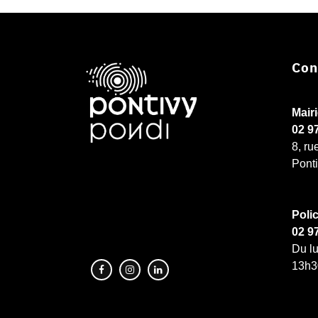
Con
Mair
02 9
8, ru
Pont
Poli
02 9
Du lu
13h3