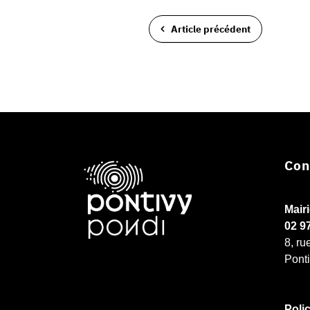
Article précédent
Con
Mair
02 9
8, ru
Pont
Poli