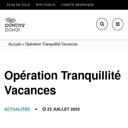
PLAN DE VILLE
WIFI PUBLIC
CHARTE GRAPHIQUE
Toggl
navig
Accueil
»
Opération Tranquillité Vacances
Opération Tranquillité
Vacances
ACTUALITÉS
23 JUILLET 2020