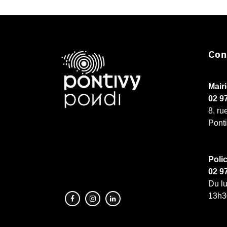
Con
Mair
02 9
8, ru
Pont
Poli
02 9
Du lu
13h3