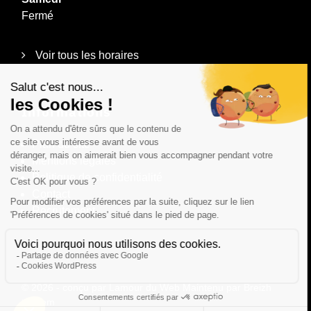
Fermé
Voir tous les horaires
Informations
Plan du site
Mentions légales
Politique de confidentialité
Contact
Recrutement
© 2026 - conçu par
Lamour du Web
Maintenu par
Breizh
tandem