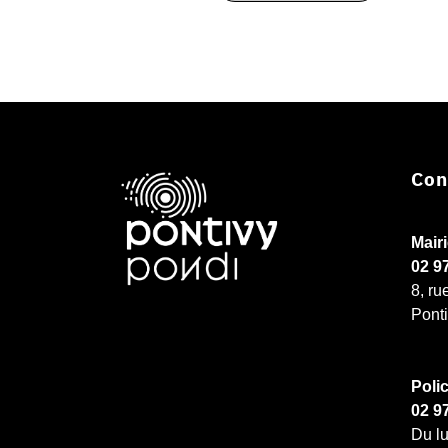
Con
Mair
02 9
8, ru
Pont
Poli
02 9
Du lu