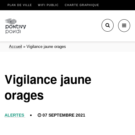
PLAN DE VILLE
WIFI PUBLIC
CHARTE GRAPHIQUE
Toggl
navig
Accueil
»
Vigilance jaune orages
Vigilance jaune
orages
ALERTES
07 SEPTEMBRE 2021