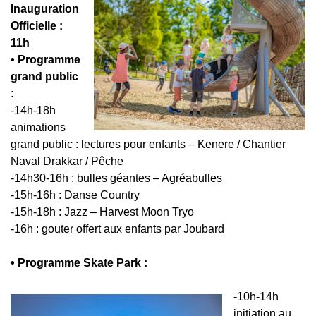
Inauguration
Officielle :
11h
• Programme
grand public
:
-14h-18h
animations
grand public : lectures pour enfants – Kenere / Chantier
Naval Drakkar / Pêche
-14h30-16h : bulles géantes – Agréabulles
-15h-16h : Danse Country
-15h-18h : Jazz – Harvest Moon Tryo
-16h : gouter offert aux enfants par Joubard
• Programme Skate Park :
-10h-14h
initiation au