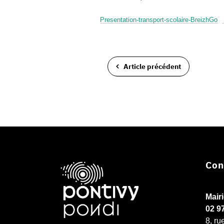
Presentation-transport-scolaire-BreizhGo
Article précédent
Con
Mair
02 9
8, ru