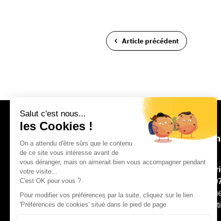
Article précédent
Con
Mair
02 9
8, ru
Pont