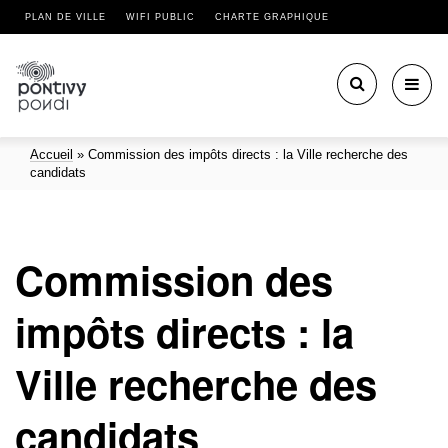
PLAN DE VILLE
WIFI PUBLIC
CHARTE GRAPHIQUE
Toggl
navig
Accueil
»
Commission des impôts directs : la Ville recherche des
candidats
Commission des
impôts directs : la
Ville recherche des
candidats