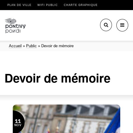
PLAN DE VILLE
WIFI PUBLIC
CHARTE GRAPHIQUE
Toggl
navig
Accueil
»
Public
»
Devoir de mémoire
Devoir de mémoire
11
NOV