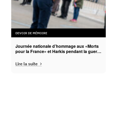
DEVOIR DE MÉMOIRE
Journée nationale d’hommage aux «Morts
pour la France» et Harkis pendant la guerre
d’Algérie et les combats en Tunisie et au
Maroc
Lire la suite