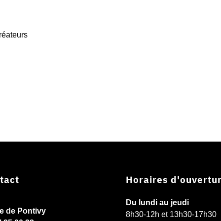
réateurs
tact
Horaires d'ouvertu
Du lundi au jeudi
ie de Pontivy
8h30-12h et 13h30-17h30