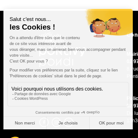
Con
Mair
02 9
8, ru
Pont
Poli
02 9
Du lu
13h3