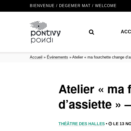
BIENVENUE / DEGEMER MAT / WELCOME
ACC
Accueil
»
Événements
»
Atelier « ma fourchette change d’as
Atelier « ma
d’assiette » –
THÉÂTRE DES HALLES
•
LE 13 NO