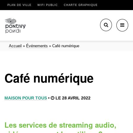
PLAN DE VILLE
WIFI PUBLIC
CHARTE GRAPHIQUE
Toggl
navig
Accueil
»
Événements
»
Café numérique
Café numérique
MAISON POUR TOUS
•
LE 28 AVRIL 2022
Les services de streaming
audio,