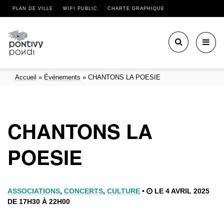
PLAN DE VILLE
WIFI PUBLIC
CHARTE GRAPHIQUE
Toggl
navig
Accueil
»
Événements
»
CHANTONS LA POESIE
CHANTONS LA
POESIE
ASSOCIATIONS
,
CONCERTS
,
CULTURE
•
LE 4 AVRIL 2025
DE 17H30 À 22H00