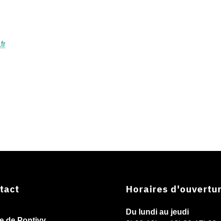
fr
tact
Horaires d'ouvertu
Du lundi au jeudi
ie de Pontivy