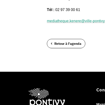
Tél :
02 97 39 00 61
mediatheque.kenere@ville-pontivy.
Retour à l'agenda
Con
Mair