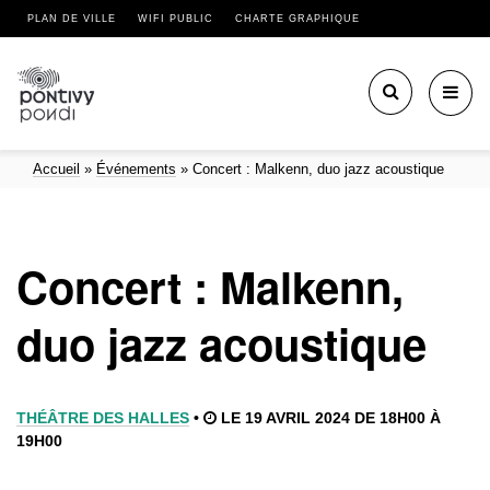
PLAN DE VILLE
WIFI PUBLIC
CHARTE GRAPHIQUE
Toggl
navig
Accueil
»
Événements
»
Concert : Malkenn, duo jazz acoustique
Concert : Malkenn,
duo jazz acoustique
THÉÂTRE DES HALLES
•
LE 19 AVRIL 2024 DE 18H00 À
19H00