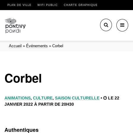
PLAN DE VILLE
WIFI PUBLIC
CHARTE GRAPHIQUE
Toggl
navig
Accueil
»
Événements
»
Corbel
Corbel
ANIMATIONS
,
CULTURE
,
SAISON CULTURELLE
•
LE 22
JANVIER 2022 À PARTIR DE 20H30
Authentiques