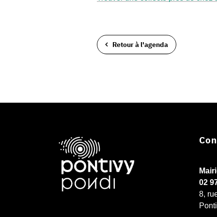
Retour à l'agenda
Con
Mair
02 9
8, ru
Pont