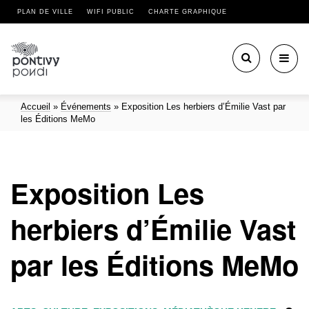
PLAN DE VILLE
WIFI PUBLIC
CHARTE GRAPHIQUE
Toggl
navig
Accueil
»
Événements
»
Exposition Les herbiers d’Émilie Vast par
les Éditions MeMo
Exposition Les
herbiers d’Émilie Vast
par les Éditions MeMo