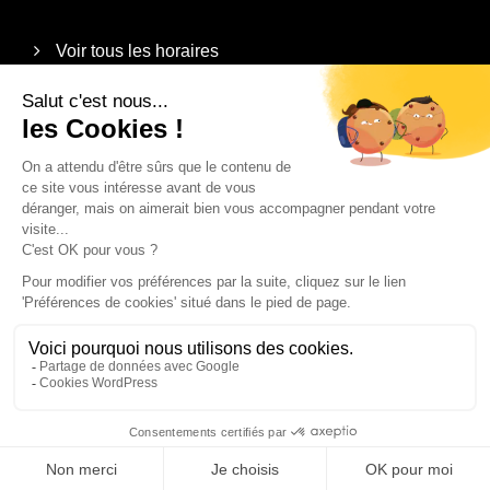
Voir tous les horaires
Informations
Plan du site
Mentions légales
Politique de confidentialité
Contact
Recrutement
© 2026 - conçu par
Lamour du Web
Maintenu par
Breizh
tandem