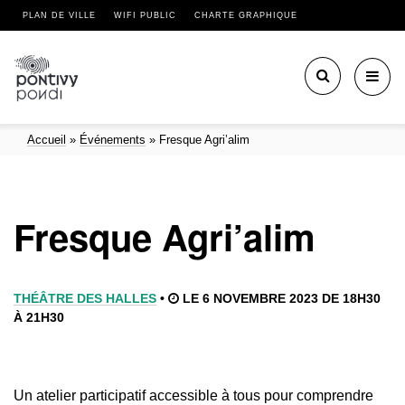
PLAN DE VILLE
WIFI PUBLIC
CHARTE GRAPHIQUE
Toggl
navig
Accueil
»
Événements
»
Fresque Agri’alim
Fresque Agri’alim
THÉÂTRE DES HALLES
•
LE 6 NOVEMBRE 2023 DE 18H30
À 21H30
Un atelier participatif accessible à tous pour comprendre