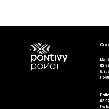
Con
Mair
02 9
8, ru
Pont
Poli
02 9
Du lu