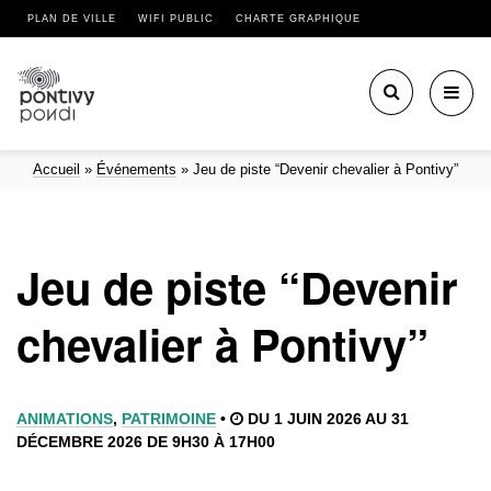
PLAN DE VILLE
WIFI PUBLIC
CHARTE GRAPHIQUE
Toggl
navig
Accueil
»
Événements
»
Jeu de piste “Devenir chevalier à Pontivy”
Jeu de piste “Devenir
chevalier à Pontivy”
ANIMATIONS
,
PATRIMOINE
•
DU 1 JUIN 2026 AU 31
DÉCEMBRE 2026 DE 9H30 À 17H00