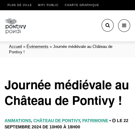
PLAN DE VILLE
WIFI PUBLIC
CHARTE GRAPHIQUE
Toggl
navig
Accueil
»
Événements
»
Journée médiévale au Château de
Pontivy !
Journée médiévale au
Château de Pontivy !
ANIMATIONS
,
CHÂTEAU DE PONTIVY
,
PATRIMOINE
•
LE 22
SEPTEMBRE 2024 DE 10H00 À 18H00