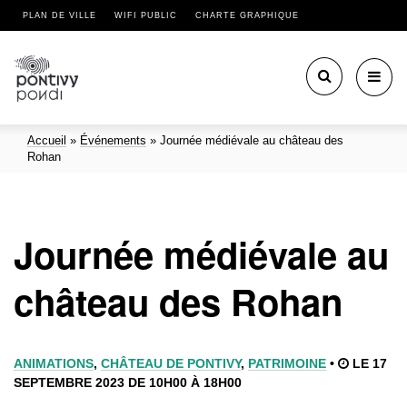
PLAN DE VILLE
WIFI PUBLIC
CHARTE GRAPHIQUE
Toggl
navig
Accueil
»
Événements
»
Journée médiévale au château des
Rohan
Journée médiévale au
château des Rohan
ANIMATIONS
,
CHÂTEAU DE PONTIVY
,
PATRIMOINE
•
LE 17
SEPTEMBRE 2023 DE 10H00 À 18H00