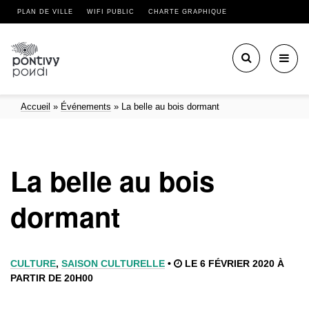
PLAN DE VILLE
WIFI PUBLIC
CHARTE GRAPHIQUE
Toggl
navig
Accueil
»
Événements
»
La belle au bois dormant
La belle au bois
dormant
CULTURE
,
SAISON CULTURELLE
•
LE 6 FÉVRIER 2020 À
PARTIR DE 20H00