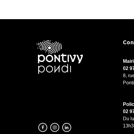
Con
Mair
02 9
8, ru
Pont
Poli
02 9
Du lu
13h3