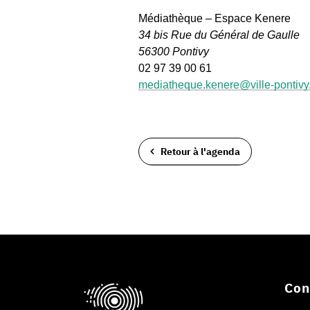
Médiathèque – Espace Kenere
34 bis Rue du Général de Gaulle
56300 Pontivy
02 97 39 00 61
mediatheque.kenere@ville-pontivy.
Retour à l'agenda
Con