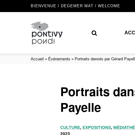
BIENVENUE / DEGEMER MAT / WELCOME
ACC
Accueil
»
Événements
»
Portraits dansés par Gérard Payel
Portraits da
Payelle
CULTURE
,
EXPOSITIONS
,
MÉDIATHÈ
2023