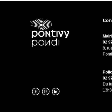
Con
Mair
02 9
8, ru
Pont
Poli
02 9
Du lu
13h3