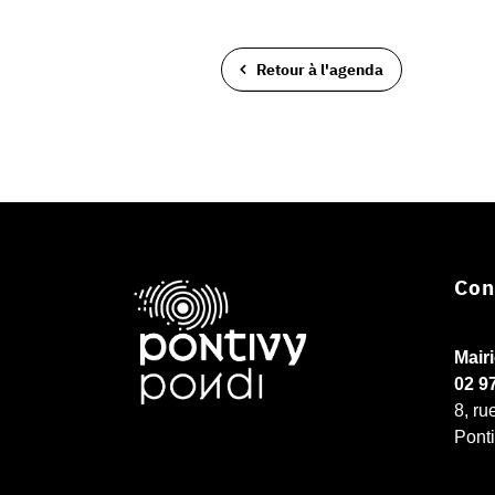
Retour à l'agenda
Con
Mair
02 9
8, ru
Pont