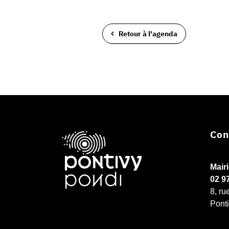
Retour à l'agenda
Con
Mair
02 9
8, ru
Pont