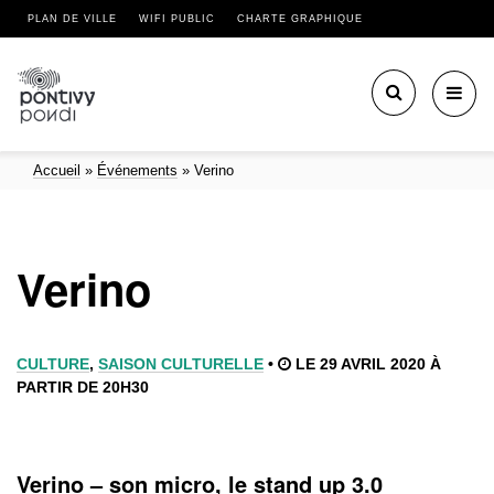
PLAN DE VILLE
WIFI PUBLIC
CHARTE GRAPHIQUE
Toggl
navig
Accueil
»
Événements
»
Verino
Verino
CULTURE
,
SAISON CULTURELLE
•
LE 29 AVRIL 2020 À
PARTIR DE 20H30
Verino – son micro, le stand up 3.0