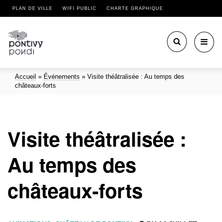
PLAN DE VILLE
WIFI PUBLIC
CHARTE GRAPHIQUE
Toggl
navig
Accueil
»
Événements
»
Visite théâtralisée : Au temps des
châteaux-forts
Visite théâtralisée :
Au temps des
châteaux-forts