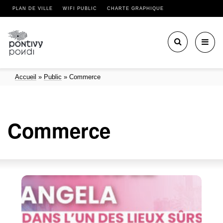
PLAN DE VILLE
WIFI PUBLIC
CHARTE GRAPHIQUE
Toggl
navig
Accueil
»
Public
»
Commerce
Commerce