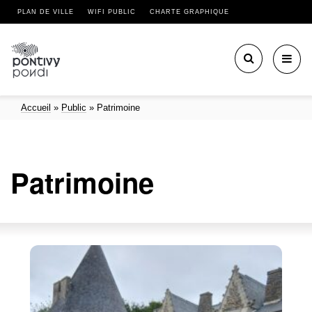
PLAN DE VILLE
WIFI PUBLIC
CHARTE GRAPHIQUE
Toggl
navig
Accueil
»
Public
»
Patrimoine
Patrimoine