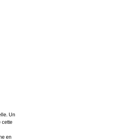
elle. Un
 cette
che en