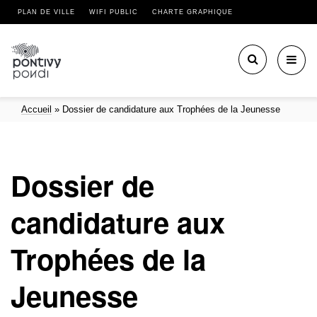
PLAN DE VILLE
WIFI PUBLIC
CHARTE GRAPHIQUE
Toggl
navig
Accueil
»
Dossier de candidature aux Trophées de la Jeunesse
Dossier de
candidature aux
Trophées de la
Jeunesse