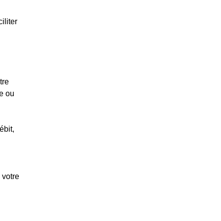
iliter
tre
le ou
ébit,
 votre