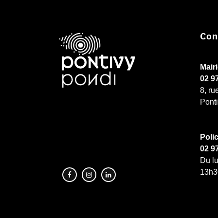
Con
Mair
02 9
8, ru
Pont
Poli
02 9
Du lu
13h3