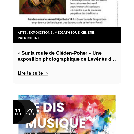
ARTS
,
EXPOSITIONS
,
MÉDIATHÈQUE KENERE
,
PATRIMOINE
« Sur la route de Cléden-Poher » Une
exposition photographique de Lévénès de
Cléden
Lire la suite
11
27
JUIL
AOÛT