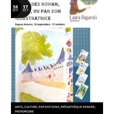
18
17
SEP
OCT
ARTS
,
CULTURE
,
EXPOSITIONS
,
MÉDIATHÈQUE KENERE
,
PATRIMOINE