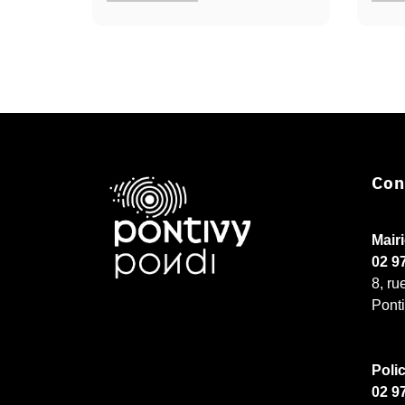
Con
Mair
02 9
8, ru
Pont
Poli
02 9