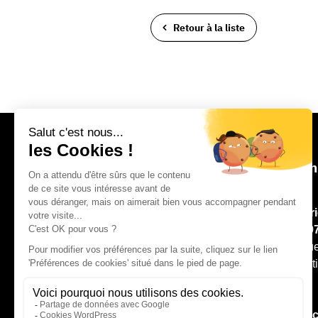
Retour à la liste
Con
Mair
02 9
8, ru
Pont
Poli