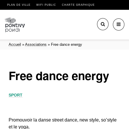
PLAN DE VILLE
WIFI PUBLIC
CHARTE GRAPHIQUE
Toggl
navig
Accueil
»
Associations
»
Free dance energy
Free dance energy
SPORT
Promouvoir la danse street dance, new style, so’style
et le yoga.