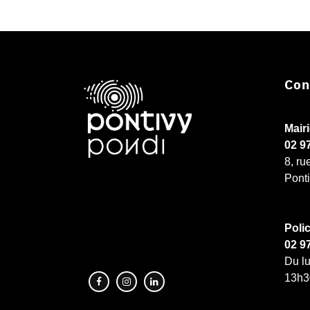
Con
Mair
02 9
8, ru
Pont
Poli
02 9
Du lu
13h3