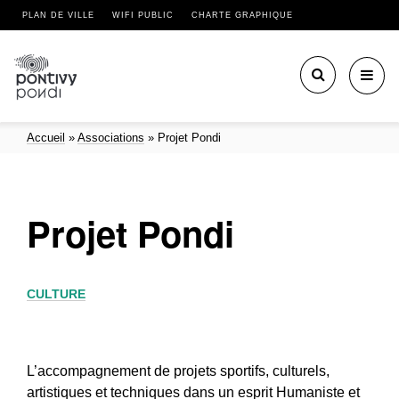
PLAN DE VILLE
WIFI PUBLIC
CHARTE GRAPHIQUE
Toggl
navig
Accueil
»
Associations
»
Projet Pondi
Projet Pondi
CULTURE
L’accompagnement de projets sportifs, culturels,
artistiques et techniques dans un esprit Humaniste et