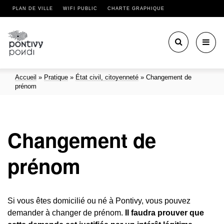
PLAN DE VILLE
WIFI PUBLIC
CHARTE GRAPHIQUE
Toggl
navig
Accueil
»
Pratique
»
État civil, citoyenneté
»
Changement de
prénom
Changement de
prénom
Si vous êtes domicilié ou né à Pontivy, vous pouvez
demander à changer de prénom.
Il faudra prouver que