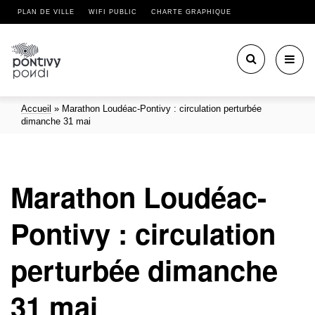
PLAN DE VILLE
WIFI PUBLIC
CHARTE GRAPHIQUE
Toggl
navig
Accueil
»
Marathon Loudéac-Pontivy : circulation perturbée
dimanche 31 mai
Marathon Loudéac-
Pontivy : circulation
perturbée dimanche
31 mai