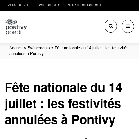
PLAN DE VILLE
WIFI PUBLIC
CHARTE GRAPHIQUE
Toggl
navig
Accueil
»
Événements
»
Fête nationale du 14 juillet : les festivités
annulées à Pontivy
Fête nationale du 14
juillet : les festivités
annulées à Pontivy